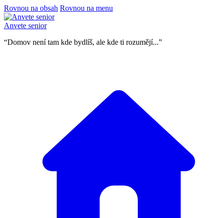
Rovnou na obsah
Rovnou na menu
Anvete senior
“Domov není tam kde bydlíš, ale kde ti rozumějí...”