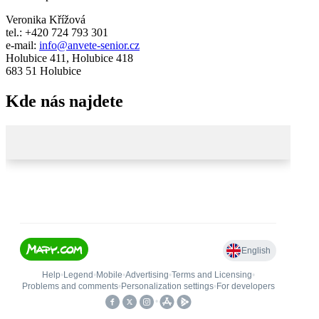
Veronika Křížová
tel.: +420 724 793 301
e-mail:
info@anvete-senior.cz
Holubice 411, Holubice 418
683 51 Holubice
Kde nás najdete