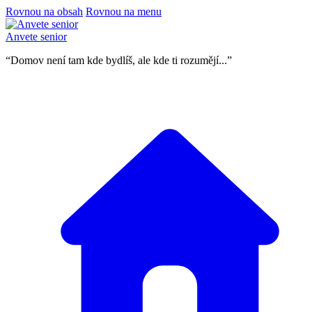
Rovnou na obsah
Rovnou na menu
Anvete senior
“Domov není tam kde bydlíš, ale kde ti rozumějí...”