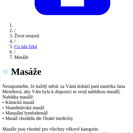
/
Život seniorů
/
Co nás čeká
/
Masáže
Masáže
Nezapomeňte, že každý měsíc za Vámi dohází paní masérka Jana
Mendlová, aby Vám byla k dispozici se svojí nabídkou masáží.
Nabídka masáží:
• Klasická masáž
• Skandinávská masáž
• Manuální lymfodrenáž
• Masáž chodidla dle čínské medicíny
Masáže jsou vhodné pro všechny věkové kategorie.