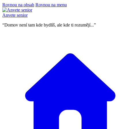
Rovnou na obsah
Rovnou na menu
Anvete senior
“Domov není tam kde bydlíš, ale kde ti rozumějí...”