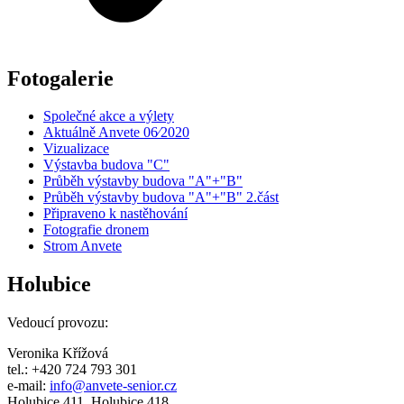
Fotogalerie
Společné akce a výlety
Aktuálně Anvete 06⁄2020
Vizualizace
Výstavba budova "C"
Průběh výstavby budova "A"+"B"
Průběh výstavby budova "A"+"B" 2.část
Připraveno k nastěhování
Fotografie dronem
Strom Anvete
Holubice
Vedoucí provozu:
Veronika Křížová
tel.: +420 724 793 301
e-mail:
info@anvete-senior.cz
Holubice 411, Holubice 418